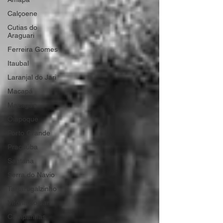
Calçoene
Cutias do
Araguari
Ferreira Gomes
Itaubal
Laranjal do Jari
Macapá
Mazagão
Oiapoque
Porto Grande
Pracuúba
Santana
Serra do Navio
Tartarugalzinho
Vitória do Jari
Campanhas