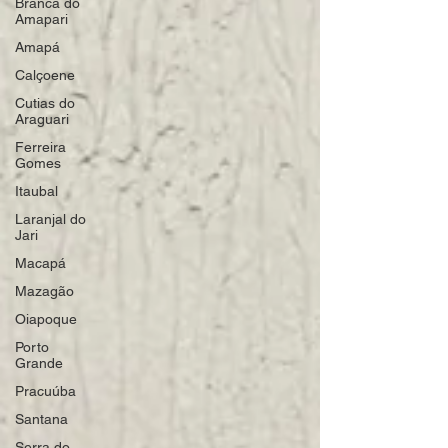
Branca do
Amapari
Amapá
Calçoene
Cutias do
Araguari
Ferreira
Gomes
Itaubal
Laranjal do
Jari
Macapá
Mazagão
Oiapoque
Porto
Grande
Pracuúba
Santana
Serra do