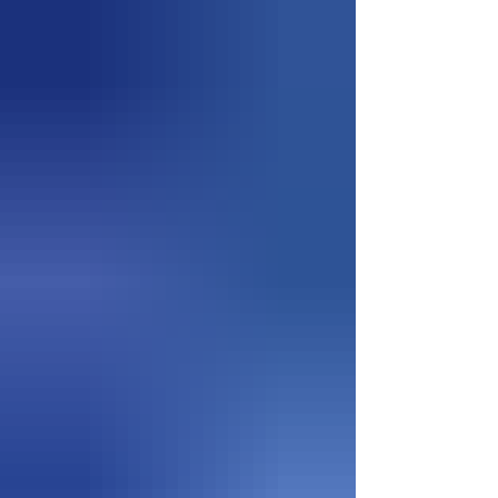
municipais, a cooperação institucional e a
construção de parcerias voltadas ao
desenvolvimento dos municípios amapaenses.