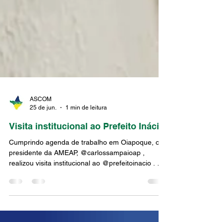
ASCOM
25 de jun.
1 min de leitura
Visita institucional ao Prefeito Inácio
Cumprindo agenda de trabalho em Oiapoque, o
presidente da AMEAP, @carlossampaioap ,
realizou visita institucional ao @prefeitoinacio . O
encontro reafirma o compromisso da Associação
dos Municípios do Estado do Amapá com o
fortalecimento do diálogo entre os gestores