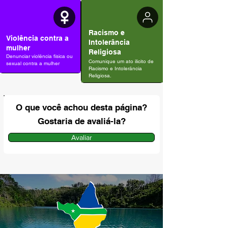
Racismo e
Violência contra a
Intolerância
mulher
Religiosa
Denunciar violência física ou
Comunique um ato ilicito de
sexual contra a mulher
Racismo e Intolerância
Religiosa.
O que você achou desta página?
Gostaria de avaliá-la?
Avaliar