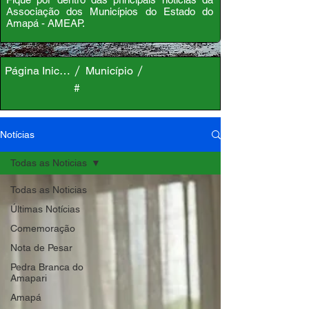
Associação dos Municípios do Estado do
Amapá - AMEAP.
Página Inicial
Município
#
Notícias
Todas as Noticias
Todas as Noticias
Últimas Notícias
Comemoração
Nota de Pesar
Pedra Branca do
Amapari
Amapá