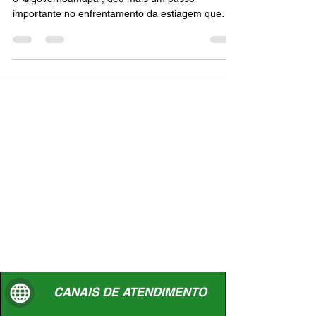
Nesta terça-feira, 29, a AMEAP, em parceria com
o @governoamapa , deu mais um passo
importante no enfrentamento da estiagem que
impacta...
CANAIS DE ATENDIMENTO