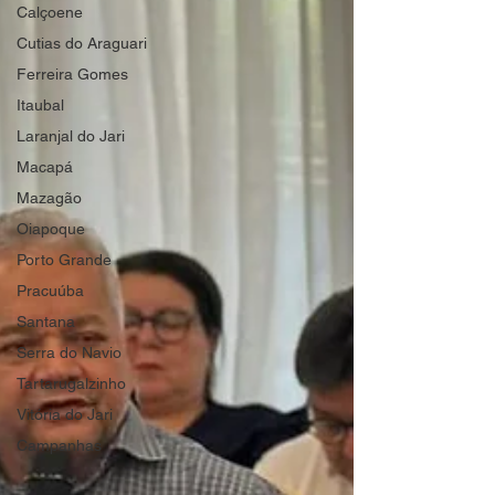
Calçoene
Cutias do Araguari
Ferreira Gomes
Itaubal
Laranjal do Jari
Macapá
Mazagão
Oiapoque
Porto Grande
Pracuúba
Santana
Serra do Navio
Tartarugalzinho
Vitória do Jari
Campanhas