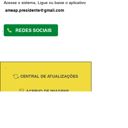
Acesse o sistema, Ligue ou baixe o aplicativo
ameap.presidente@gmail.com
REDES SOCIAIS
CENTRAL DE ATUALIZAÇÕES
ACERVO DE IMAGENS
STATUS DO SITE
AMEAP Conecte