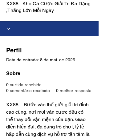
XX88 - Kho Cá Cược Giải Trí Đa Dạng
,Thắng Lớn Mỗi Ngày
Perfil
Data de entrada: 8 de mai. de 2026
Sobre
0
curtida recebida
0
comentário recebido
0
melhor resposta
XX88 – Bước vào thế giới giải trí đỉnh 
cao cùng, nơi mọi ván cược đều có 
thể thay đổi vận mệnh của bạn. Giao 
diện hiện đại, đa dạng trò chơi, tỷ lệ 
hấp dẫn cùng dịch vụ hỗ trợ tận tâm là 