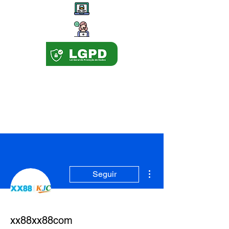
Mais ações
Seguir
xx88xx88com