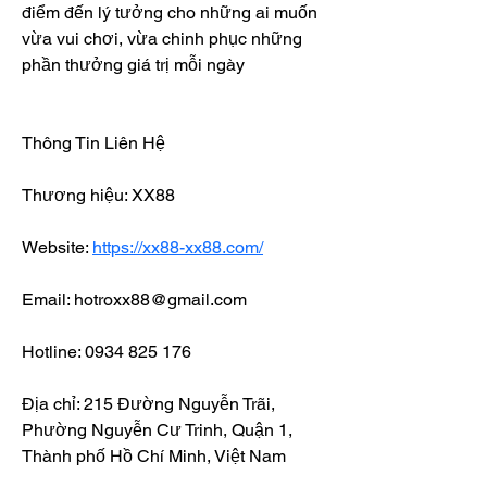
điểm đến lý tưởng cho những ai muốn 
vừa vui chơi, vừa chinh phục những 
phần thưởng giá trị mỗi ngày
Thông Tin Liên Hệ
Thương hiệu: XX88
Website: 
https://xx88-xx88.com/
Email: hotroxx88@gmail.com
Hotline: 0934 825 176
Địa chỉ: 215 Đường Nguyễn Trãi, 
Phường Nguyễn Cư Trinh, Quận 1, 
Thành phố Hồ Chí Minh, Việt Nam