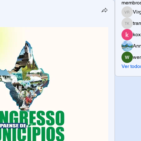
membro
Vir
Virgil R
tra
tran kho
kox
Ann
wer
Ver todo