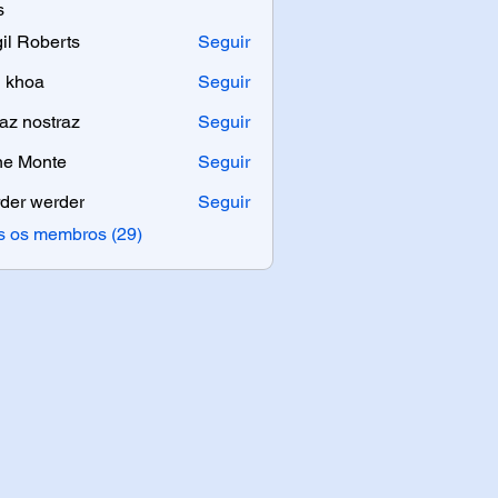
s
gil Roberts
Seguir
oberts
n khoa
Seguir
a
az nostraz
Seguir
e Monte
Seguir
der werder
Seguir
s os membros (29)