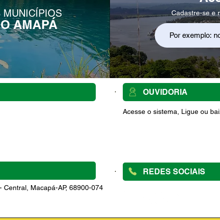
 MUNICÍPIOS
Cadastre-se e r
DO AMAPÁ
OUVIDORIA
Acesse o sistema, Ligue ou baix
REDES SOCIAIS
 - Central, Macapá-AP, 68900-074