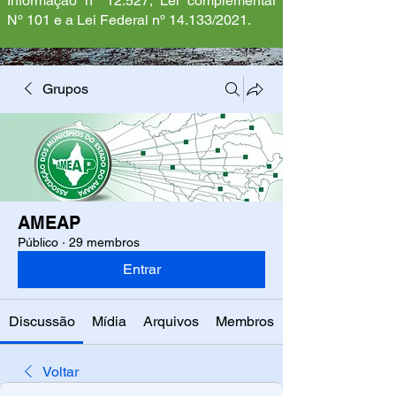
Informação nº 12.527, Lei complementar
Nº 101 e a Lei Federal nº 14.133/2021.
Grupos
AMEAP
Público
·
29 membros
Entrar
Discussão
Mídia
Arquivos
Membros
Voltar