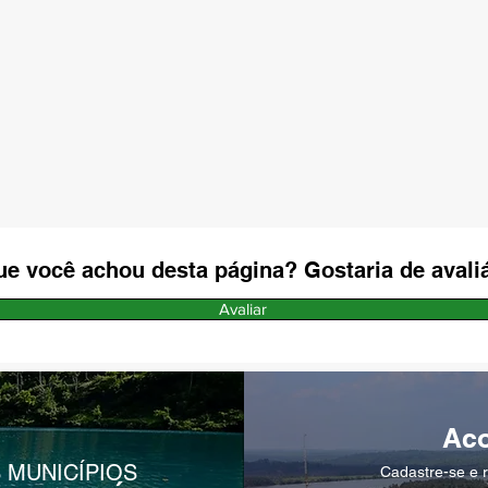
ue você achou desta página? Gostaria de avaliá
Avaliar
Ac
 MUNICÍPIOS
Cadastre-se e r