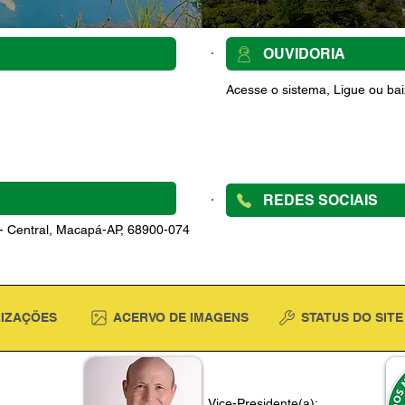
OUVIDORIA
Acesse o sistema, Ligue ou baix
REDES SOCIAIS
 - Central, Macapá-AP, 68900-074
LIZAÇÕES
ACERVO DE IMAGENS
STATUS DO SITE
Vice-Presidente(a):