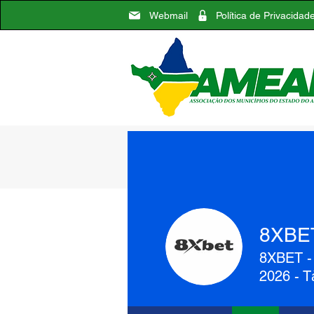
Webmail
Política de Privacidad
Associação
Comunicação
8XBE
8XBET -
2026 - T