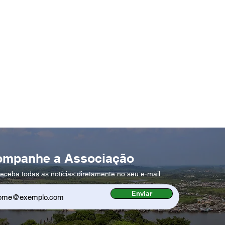
ompanhe a Associação
eceba todas as notícias diretamente no seu e-mail.
Enviar