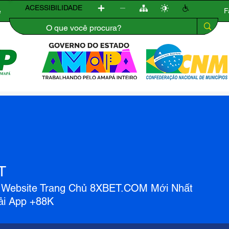
ACESSIBILIDADE
F
e
Municípios
Transparência
Eventos
Publicações
T
 Website Trang Chủ 8XBET.COM Mới Nhất
ải App +88K