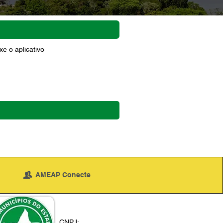
e o aplicativo
AMEAP Conecte
CNPJ: