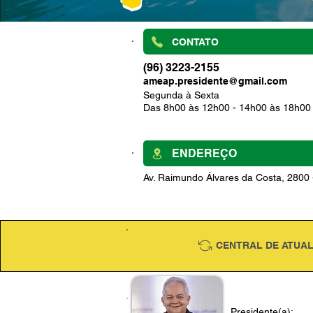
CONTATO
(96) 3223-2155
ameap.presidente@gmail.com
Segunda à Sexta
Das 8h00 às 12h00 - 14h00 às 18h00
ENDEREÇO
Av. Raimundo Álvares da Costa, 2800
CENTRAL DE ATUA
Presidente(a):