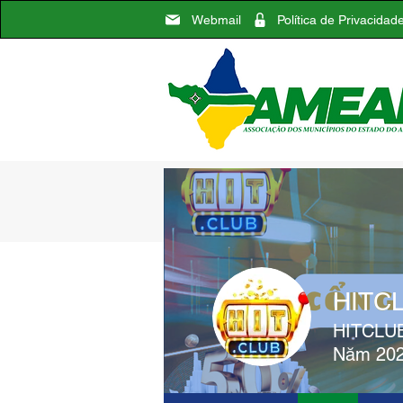
Webmail
Política de Privacidad
Associação
Comunicação
HITC
HITCLUB
Năm 20