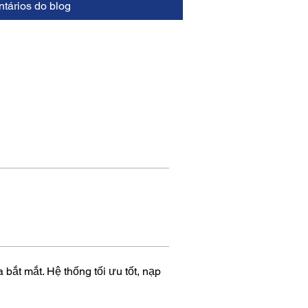
tários do blog
ắt mắt. Hệ thống tối ưu tốt, nạp 