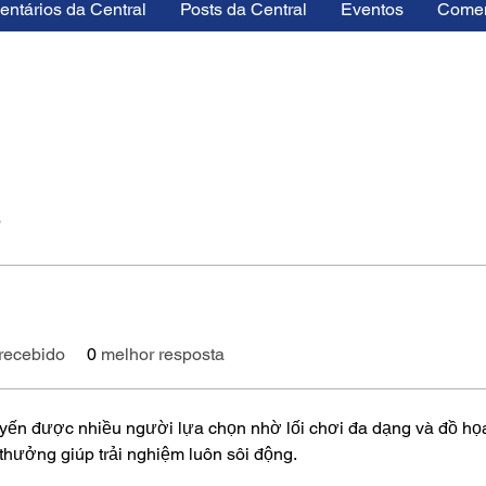
ntários da Central
Posts da Central
Eventos
Comen
6
recebido
0
melhor resposta
ến được nhiều người lựa chọn nhờ lối chơi đa dạng và đồ họa b
 thưởng giúp trải nghiệm luôn sôi động. 