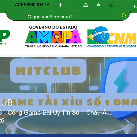
ACESSIBILIDADE
F
e
Municípios
Transparência
Eventos
Publicações
LUB
 - Cổng Game Bài Uy Tín Số 1 Châu Á
26