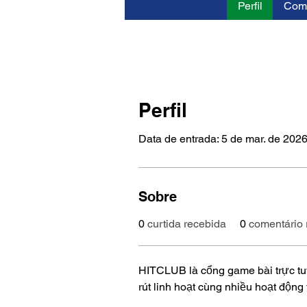
Perfil
Come
Perfil
Data de entrada: 5 de mar. de 202
Sobre
0
curtida recebida
0
comentário 
HITCLUB là cổng game bài trực tuy
rút linh hoạt cùng nhiều hoạt động