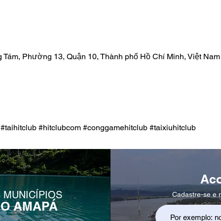
g Tám, Phường 13, Quận 10, Thành phố Hồ Chí Minh, Việt Nam
t #taihitclub #hitclubcom #conggamehitclub #taixiuhitclub
Ac
 MUNICÍPIOS
Cadastre-se e r
DO AMAPÁ