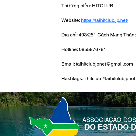
Thương hiệu: HITCLUB 
Website: 
https://taihitclub.jp.net/
Địa chỉ: 493/251 Cách Mạng Thán
Hotline: 0855876781
Email: taihitclubjpnet@gmail.com
Hashtags: #hitclub #taihitclubjpne
ASSOCIAÇÃO DOS
DO ESTADO 