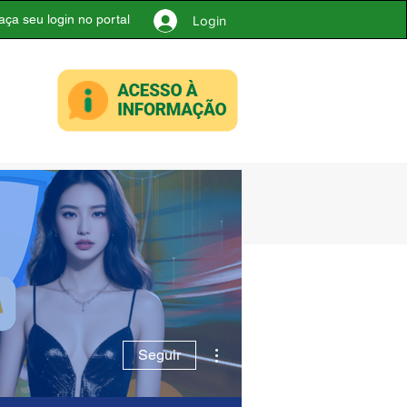
aça seu login no portal
Login
Contato
Mais ações
Seguir