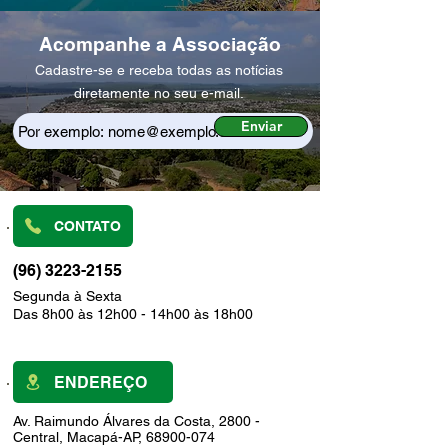
Acompanhe a Associação
Cadastre-se e receba todas as notícias
diretamente no seu e-mail.
Enviar
CONTATO
(96) 3223-2155
Segunda à Sexta
Das 8h00 às 12h00 - 14h00 às 18h00
ENDEREÇO
Av. Raimundo Álvares da Costa, 2800 -
Central, Macapá-AP, 68900-074