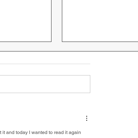
ova criação da
Importância do Acordo d
de Federal da
Cooperação Técnica
Norte (UNIFRON)
firmado com o CREA-AP
 it and today I wanted to read it again 