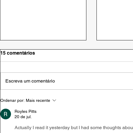
15 comentários
Escreva um comentário
Em Brasília, AMEAP
Senado apr
Ordenar por:
Mais recente
cumpre agenda para
Universida
viabilizar parcerias
Fronteira 
Royles Pitts
20 de jul.
Actually I read it yesterday but I had some thoughts about