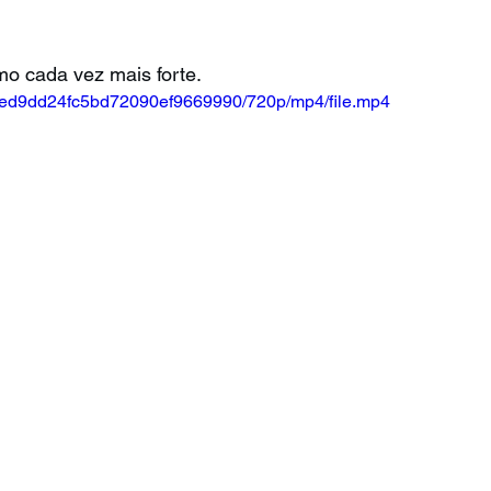
o cada vez mais forte.
a32ed9dd24fc5bd72090ef9669990/720p/mp4/file.mp4