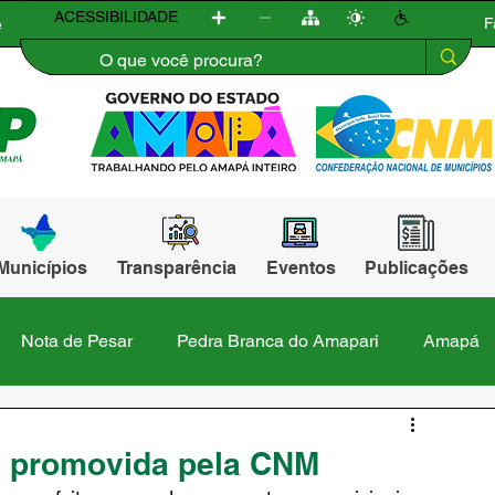
ACESSIBILIDADE
F
e
Municípios
Transparência
Eventos
Publicações
Nota de Pesar
Pedra Branca do Amapari
Amapá
Itaubal
Laranjal do Jari
Macapá
Mazagão
a promovida pela CNM