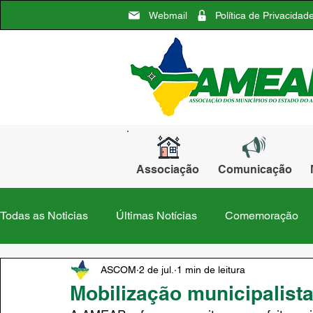
Webmail
Política de Privacidad
Associação
Comunicação
Todas as Noticias
Últimas Notícias
Comemoração
ASCOM
2 de jul.
1 min de leitura
Calçoene
Cutias do Araguari
Ferreira Gomes
Mobilização municipalist