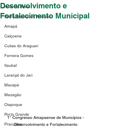
Desenvolvimento e
Nota de Pesar
Fortalecimento Municipal
Pedra Branca do Amapari
Amapá
Calçoene
Cutias do Araguari
Ferreira Gomes
Itaubal
Laranjal do Jari
Macapá
Mazagão
Oiapoque
Porto Grande
1° Congresso Amapaense de Municípios - 
Pracuúba
Desenvolvimento e Fortalecimento 