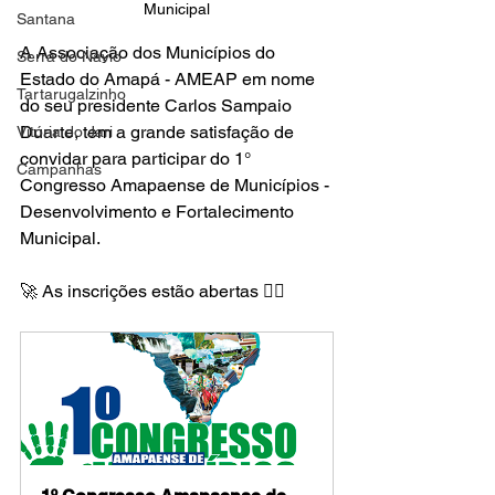
Municipal
Santana
A Associação dos Municípios do 
Serra do Navio
Estado do Amapá - AMEAP em nome 
Tartarugalzinho
do seu presidente Carlos Sampaio 
Duarte, tem a grande satisfação de 
Vitória do Jari
convidar para participar do 1° 
Campanhas
Congresso Amapaense de Municípios - 
Desenvolvimento e Fortalecimento 
Municipal.
🚀 As inscrições estão abertas 👇🏻