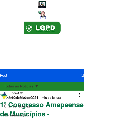
Post
Todas as Noticias
ASCOM
Todas as Noticias
10 de abr. de 2024
1 min de leitura
1° Congresso Amapaense
Últimas Notícias
de Municípios -
Comemoração