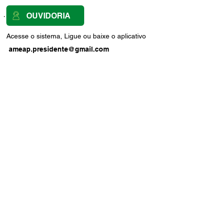
OUVIDORIA
Acesse o sistema, Ligue ou baixe o aplicativo
ameap.presidente@gmail.com
REDES SOCIAIS
CENTRAL DE ATUALIZAÇÕES
ACERVO DE IMAGENS
STATUS DO SITE