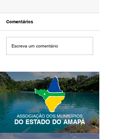
Comentários
Senado aprova criação
Importância do
Escreva um comentário
da Universidade Federal
de Cooperação 
da Fronteira Norte
firmado com o
(UNIFRON)
ASSOCIAÇÃO DOS MUNICÍPIOS
DO ESTADO DO AMAPÁ