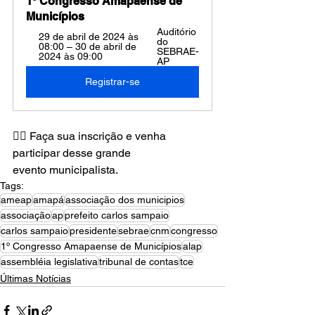
1º Congresso Amapaense de 
Municípios
Auditório 
29 de abril de 2024 às 
do 
08:00 – 30 de abril de 
SEBRAE-
2024 às 09:00
AP
Registrar-se
✍🏼 Faça sua inscrição e venha 
participar desse grande 
evento municipalista.
Tags:
ameap
amapá
associação dos municipios
associação
ap
prefeito carlos sampaio
carlos sampaio
presidente
sebrae
cnm
congresso
1º Congresso Amapaense de Municípios
alap
assembléia legislativa
tribunal de contas
tce
Últimas Notícias